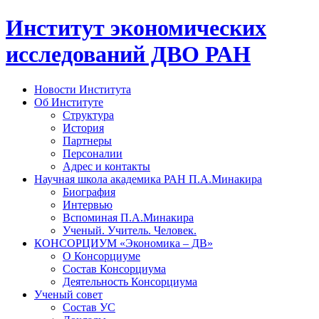
Институт экономических
исследований ДВО РАН
Новости Института
Об Институте
Структура
История
Партнеры
Персоналии
Адрес и контакты
Научная школа академика РАН П.А.Минакира
Биография
Интервью
Вспоминая П.А.Минакира
Ученый. Учитель. Человек.
КОНСОРЦИУМ «Экономика – ДВ»
О Консорциуме
Состав Консорциума
Деятельность Консорциума
Ученый совет
Состав УС