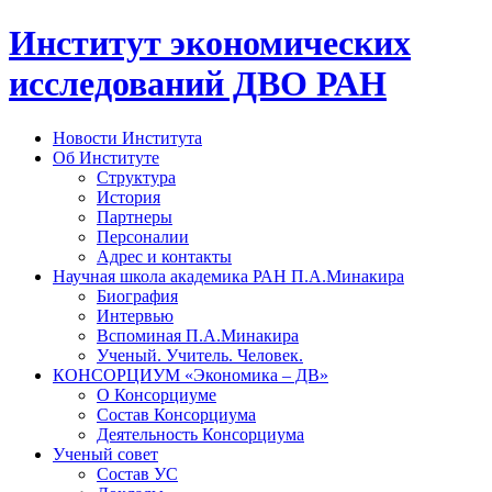
Институт экономических
исследований ДВО РАН
Новости Института
Об Институте
Структура
История
Партнеры
Персоналии
Адрес и контакты
Научная школа академика РАН П.А.Минакира
Биография
Интервью
Вспоминая П.А.Минакира
Ученый. Учитель. Человек.
КОНСОРЦИУМ «Экономика – ДВ»
О Консорциуме
Состав Консорциума
Деятельность Консорциума
Ученый совет
Состав УС