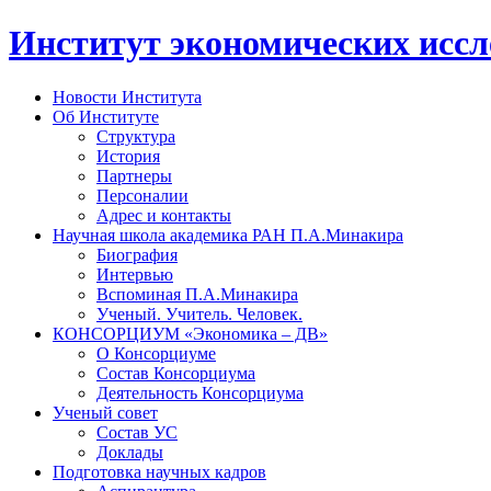
Институт экономических исс
Новости Института
Об Институте
Структура
История
Партнеры
Персоналии
Адрес и контакты
Научная школа академика РАН П.А.Минакира
Биография
Интервью
Вспоминая П.А.Минакира
Ученый. Учитель. Человек.
КОНСОРЦИУМ «Экономика – ДВ»
О Консорциуме
Состав Консорциума
Деятельность Консорциума
Ученый совет
Состав УС
Доклады
Подготовка научных кадров