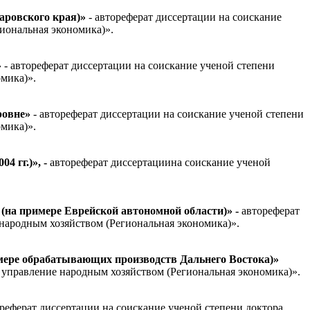
аровского края)»
- автореферат диссертации на соискание
иональная экономика)».
»
- автореферат диссертации на соискание ученой степени
мика)».
ровне»
- автореферат диссертации на соискание ученой степени
мика)».
4 гг.)»,
-
автореферат диссертациина соискание ученой
на примере Еврейской автономной области)»
-
автореферат
народным хозяйством (Региональная экономика)».
мере обрабатывающих производств Дальнего Востока)»
 управление народным хозяйством (Региональная экономика)».
ореферат диссертации на соискание ученой степени доктора