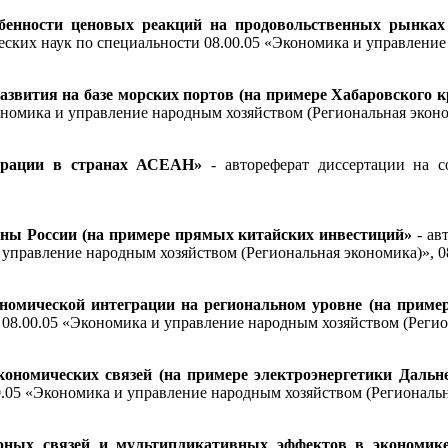
бенности ценовых реакций на продовольственных рынка
еских наук по специальности
08.00.05 «Экономика и управление
звития на базе морских портов (на примере Хабаровского к
ономика и управление народным хозяйством (Региональная экон
грации в странах АСЕАН»
- автореферат диссертации на с
ны России (на примере прямых китайских инвестиций»
- ав
 управление народным хозяйством (Региональная экономика)», 0
мической интеграции на региональном уровне (на приме
и 08.00.05 «Экономика и управление народным хозяйством (Рег
ономических связей (на примере электроэнергетики Дальне
.00.05 «Экономика и управление народным хозяйством (Регион
урных связей и мультипликативных эффектов в экономик