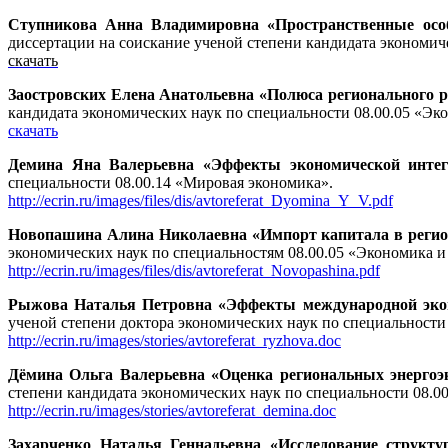
Ступникова Анна Владимировна «Пространственные осо
диссертации на соискание ученой степени кандидата экономич
скачать
Заостровских Елена Анатольевна «Полюса регионального ра
кандидата экономических наук по специальности
08.00.05 «Эк
скачать
Демина Яна Валерьевна «Эффекты экономической инте
специальности 08.00.14 «Мировая экономика».
http://ecrin.ru/images/files/dis/avtoreferat_Dyomina_Y_V.pdf
Новопашина Алина Николаевна «Импорт капитала в регио
экономических наук по специальностям 08.00.05 «Экономика и
http://ecrin.ru/images/files/dis/avtoreferat_Novopashina.pdf
Рыжова Наталья Петровна «Эффекты международной эконо
ученой степени доктора экономических наук по специальност
http://ecrin.ru/
images/stories
/avtoreferat_ryzhova.doc
Дёмина Ольга Валерьевна «Оценка региональных энергоэк
степени кандидата экономических наук по специальности 08
http://ecrin.ru/
images/stories
/avtoreferat_demina.doc
Захарченко Наталья Геннадьевна «Исследование структ