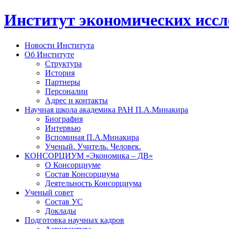
Институт экономических исс
Новости Института
Об Институте
Структура
История
Партнеры
Персоналии
Адрес и контакты
Научная школа академика РАН П.А.Минакира
Биография
Интервью
Вспоминая П.А.Минакира
Ученый. Учитель. Человек.
КОНСОРЦИУМ «Экономика – ДВ»
О Консорциуме
Состав Консорциума
Деятельность Консорциума
Ученый совет
Состав УС
Доклады
Подготовка научных кадров