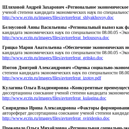
Шляховой Андрей Захарович «Региональное экономическое 
ученой степени кандидата экономических наук по специальнос
http://www.ecrin.ru/images/files/avtoreferat_shlyakhovoy.doc
Белоусовой Анны Васильевны «Региональный вывоз как фак
кандидата экономических наук по специальности 08.00.05 «Эк
http://www.ecrin.ru/images/files/avtoreferat_belousova.doc
Грицко Мария Анатольевна «Обеспечение экономических н
кандидата экономических наук по специальности 08.00.05 «Эк
http://www.ecrin.ru/images/files/avtoreferat_gritsko.doc
Изотов Дмитрий Александрович «Оценка социально-экономич
степени кандидата экономических наук по специальности 08.0
http://www.ecrin.ru/images/files/avtoreferat_izotov.pdf
Кулагина Ольга Владимировна «Конкурентные преимущест
диссертациина соискание ученой степени кандидата экономиче
http://www.ecrin.ru/images/files/avtoreferat_kulagina.doc
Свириденко Ирина Александровна «Факторы формирования 
автореферат диссертациина соискание ученой степени кандида
http://www.ecrin.ru/images/files/avtoreferat_sviridenko.doc
Прокапало Ольга Михайловна «Региональная социально-эко