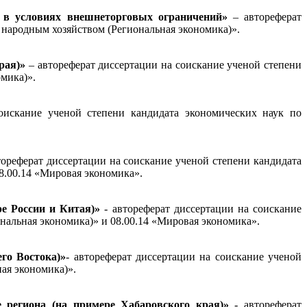
х в условиях внешнеторговых ограничений»
– автореферат
 народным хозяйством (Региональная экономика)»
.
рая)»
– автореферат диссертации на соискание ученой степени
омика)»
.
оискание ученой степени кандидата экономических наук по
тореферат диссертации на соискание ученой степени кандидата
8.00.14 «Мировая экономика».
ре России и Китая)»
- автореферат диссертации на соискание
иональная экономика)» и 08.00.14 «Мировая экономика».
го Востока)»
- автореферат диссертации на соискание ученой
альная экономика)».
е региона (на примере Хабаровского края)»
- автореферат