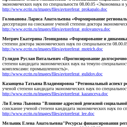
экономических наук по специальности 08.00.05 «Экономика и 
http://www.ecrin.ru/images/files/avtoreferat_prokapalo.doc
Голованова Лариса Анатольевна «Формирование регионально
диссертации на соискание ученой степени доктора экономичес
http://www.ecrin.ru/images/files/avtoreferat_golovanova.doc
Мотрич Екатерина Леонидовна «Формирование и динамика 
степени доктора экономических наук по специальности 08.00.
http://www.ecrin.ru/images/files/avtoreferat_motrich.doc
Гулидов Руслан Витальевич «Прогнозирование долгосрочно
степени кандидата экономических наук на темупо специальнос
комплексами: промышленность)».
http://www.ecrin.ru/images/files/avtoreferat_gulidov.doc
Казанцева Татьяна Владимировна "Региональный аспект 
ученой степени кандидата экономических наук по специальнос
http://www.ecrin.ru/images/files/avtoreferat_kazanceva.doc
Ли Елена Львовна "Влияние адресной денежной социальной 
соискание ученой степени кандидата экономических наук по с
http://www.ecrin.ru/images/files/avtoreferat_lee.doc
Мельник Елена Анатольевна
"Ресурсы финансирования рег