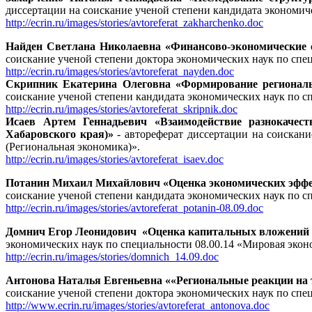
диссертации на соискание ученой степени кандидата эконом
http://ecrin.ru/
images/stories
/avtoreferat_zakharchenko.doc
Найден Светлана Николаевна «Финансово-экономические 
соискание ученой степени доктора экономических наук по спе
http://ecrin.ru/
images/stories
/avtoreferat_nayden.doc
Скрипник Екатерина Олеговна «Формирование региональ
соискание ученой степени кандидата экономических наук по с
http://ecrin.ru/
images/stories
/avtoreferat_skripnik.doc
Исаев Артем Геннадьевич «Взаимодействие разнокачест
Хабаровского края)»
- автореферат диссертации на соискан
(Региональная экономика)».
http://ecrin.ru/
images/stories
/avtoreferat_isaev.doc
Потанин Михаил Михайлович «Оценка экономических эффе
соискание ученой степени кандидата экономических наук по с
http://ecrin.ru/images/stories/avtoreferat_potanin-08.09.doc
Домнич Егор Леонидович «Оценка капитальных вложений в н
экономических наук по специальности 08.00.14 «Мировая экон
http://ecrin.ru/images/stories/domnich_14.09.doc
Антонова Наталья Евгеньевна ««Региональные реакции на 
соискание ученой степени доктора экономических наук по спе
http://www.ecrin.ru/images/stories/avtoreferat_antonova.doc