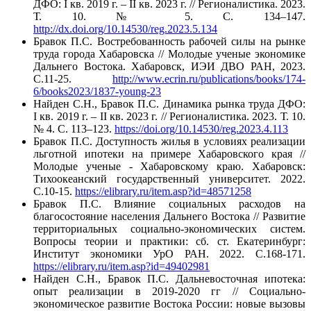
ДФО: I кв. 2019 г. – II кв. 2023 г. // Регионалистика. 2023.
Т. 10. № 5. С. 134–147.
http://dx.doi.org/10.14530/reg.2023.5.134
Бравок П.С. Востребованность рабочей силы на рынке
труда города Хабаровска // Молодые ученые экономике
Дальнего Востока. Хабаровск, ИЭИ ДВО РАН, 2023.
С.11-25.
http://www.ecrin.ru/publications/books/174-
6/books2023/1837-young-23
Найден С.Н., Бравок П.С. Динамика рынка труда ДФО:
I кв. 2019 г. – II кв. 2023 г. // Регионалистика. 2023. Т. 10.
№ 4. С. 113–123.
https://doi.org/10.14530/reg.2023.4.113
Бравок П.С. Доступность жилья в условиях реализации
льготной ипотеки на примере Хабаровского края //
Молодые ученые - Хабаровскому краю. Хабаровск:
Тихоокеанский государственный университет. 2022.
С.10-15.
https://elibrary.ru/item.asp?id=48571258
Бравок П.С. Влияние социальных расходов на
благосостояние населения Дальнего Востока // Развитие
территориальных социально-экономических систем.
Вопросы теории и практики: сб. ст. Екатеринбург:
Институт экономики УрО РАН. 2022. С.168-171.
https://elibrary.ru/item.asp?id=49402981
Найден С.Н., Бравок П.С. Дальневосточная ипотека:
опыт реализации в 2019-2020 гг // Социально-
экономическое развитие Востока России: новые вызовы