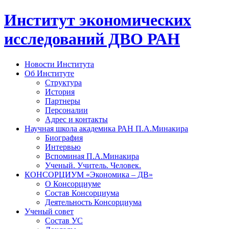
Институт экономических
исследований ДВО РАН
Новости Института
Об Институте
Структура
История
Партнеры
Персоналии
Адрес и контакты
Научная школа академика РАН П.А.Минакира
Биография
Интервью
Вспоминая П.А.Минакира
Ученый. Учитель. Человек.
КОНСОРЦИУМ «Экономика – ДВ»
О Консорциуме
Состав Консорциума
Деятельность Консорциума
Ученый совет
Состав УС