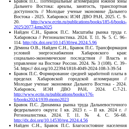
Бравок П.С. Потенциальные агломерации южной зоны
Дальнего Востока: ареалы, занятость, транспортная
доступность // Молодые ученые экономике Дальнего
Востока - 2025. Хабаровск: ИЭИ ДВО РАН, 2025. С. 9-
20.
http://www.ecrin.ru/publications/books/185-6/books-
2025/2077-kmu2025
Найден С.Н., Бравок П.С. Масштабы рынка труда г.
Хабаровска // Регионалистика. 2024. Т. 11. № 5. С. 96–
114.
http://dx.doi.org/10.14530/reg.2024.5.96
Дёмина О.В., Найден С.Н., Бравок П.С. Трансформация
условий энергоснабжения Хабаровского края:
социально-экономические последствия // Власть и
управление на Востоке России. 2024. № 3 (108). С. 39–
54. https:// doi.org/10.22394/1818-4049-2024-108-3-39-54
Бравок П.С. Формирование средней заработной платы в
пределах Хабаровской городской агломерации //
Молодые ученые экономике Дальнего Востока - 2024.
Хабаровск, ИЭИ ДВО РАН, 2024. С.7-21.
http://www.ecrin.ru/publications/books/176-
6/books2024/1939-mono2023
Бравок П.С. Динамика рынка труда Дальневосточного
федерального округа: I кв. 2023 г. – II кв. 2024 г. //
Регионалистика. 2024. Т. 11. № 4. С. 56–68.
http://dx.doi.org/10.14530/reg.2024.4.56
Найден С.Н., Бравок П.С. Благосостояние населения