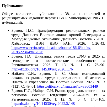
Публикации:
Общее количество публикаций - 38, из них: статей в
рецензируемых изданиях перечня ВАК Минобрнауки РФ - 11
публикаций.
Бравок П.С. Трансформация региональных рынков
труда Дальнего Востока: анализ кривой Бевериджа //
Молодые ученые экономике Дальнего Востока - 2026.
Хабаровск: ИЭИ ДВО РАН, 2026. С.26-43.
http://www.ecrin.ru/publications/books/186-6/books-
2026/2234-kmu2026
Бравок П.С. Динамика рынка труда ДФО в 2025 г.:
гендерные и поселенческие особенности //
Регионалистика. 2026. Т. 13. № 1. С. 76–90.
http://dx.doi.org/10.14530/reg.2026.1.76
Найден С.Н., Бравок П. С. Опыт исследований
локальных рынков труда: пространственный аспект //
Власть и управление на Востоке России. 2025. № 3
(112). С. 49–61.
https://elibrary.ru/item.asp?id=83003449
Бравок П.С., Найден С.Н. Рынок труда дальневосточных
регионов России: тенденции 2024-2025 гг. //
Регионалистика. 2025. Т. 12. № 5. С. 148–165.
http://dx.doi.org/10.14530/reg.2025.5.148