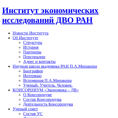
Институт экономических
исследований ДВО РАН
Новости Института
Об Институте
Структура
История
Партнеры
Персоналии
Адрес и контакты
Научная школа академика РАН П.А.Минакира
Биография
Интервью
Вспоминая П.А.Минакира
Ученый. Учитель. Человек.
КОНСОРЦИУМ «Экономика – ДВ»
О Консорциуме
Состав Консорциума
Деятельность Консорциума
Ученый совет
Состав УС