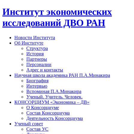
Институт экономических
исследований ДВО РАН
Новости Института
Об Институте
Структура
История
Партнеры
Персоналии
Адрес и контакты
Научная школа академика РАН П.А.Минакира
Биография
Интервью
Вспоминая П.А.Минакира
Ученый. Учитель. Человек.
КОНСОРЦИУМ «Экономика – ДВ»
О Консорциуме
Состав Консорциума
Деятельность Консорциума
Ученый совет
Состав УС